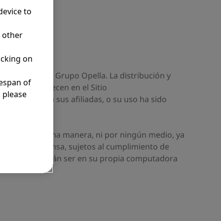
device to
r other
icking on
subsidiaria del Grupo Opella. La distribución y
fespan of
nio que aparecen en el Sitio
, please
 a Opella o a sus afiliadas, o su uso ha sido
buirse de ninguna manera, ni por ningún medio, ya
quisitos de prensa, sujetos al cumplimiento de
torizadas deberán ser en su propia computadora