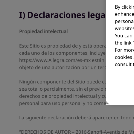
By click
I) Declaraciones legales
enhance
personal
websites
Propiedad intelectual
You can 
the link
Este Sitio es propiedad de y está operado por Sanof
For more
cada uno de los componentes, incluyendo - pero no
cookies 
https://www.Allegra.com/es-mx están protegidos por
consult t
objeto de una autorización por un tercero.
Ningún componente del Sitio puede copiarse, reprod
sea total o parcialmente, sin el previo consentimi
derechos de propiedad intelectual y cualquier ot
personal para uso personal y no comerciales.
La siguiente declaración deberá aparecer en todo o
“DERECHOS DE AUTOR – 2016-Sanofi-Aventis de M