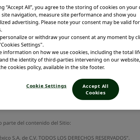
ing “Accept All”, you agree to the storing of cookies on your 
 site navigation, measure site performance and show you
ized advertising. Please note your consent may be valid fo
.
personalize or withdraw your consent at any moment by cl
 "Cookies Settings".
i-Aventis de México S.A. de C.V. (en adelante “Opella”), una 
 information on how we use cookies, including the total li
 limitados a - marcas registradas, logos y nombres de domi
and the identity of third-parties intervening on our website
 las leyes vigentes en Propiedad Intelectual y le pertenecen
he cookies policy, available in the site footer.
ucirse, alterarse, editarse, bajarse, transmitirse o distri
Cookie Settings
Accept All
ento por escrito de Opella, excepto para uso exclusivo de re
Cookies
ro derecho de propiedad mencionado. Las únicas copias au
 parte del contenido del Sitio:
éxico S.A. de C.V. TODOS LOS DERECHOS RESERVADOS”.