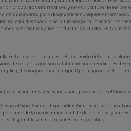
 condición física, el campo y tratamientos médicos reserva
e con propósitos informativos y no es sustituto de los con
sente documento para diagnosticar cualquier enfermedad o p
itio no está destinado a ser utilizado para informar respe
o médicas relativas a los productos de Opella. En todas las
lla se hacen responsables del contenido del sitio de algún
itios de terceros que son totalmente independientes de Opel
ia implica, de ninguna manera, que Opella aprueba el contenid
r las precauciones necesarias para prevenir que el Sitio s
levan al Sitio. Ningún hyperlink deberá instalarse sin el pr
ponsable de la no disponibilidad de dichos sitios y no revi
es disponibles en o accesibles en estos sitios.