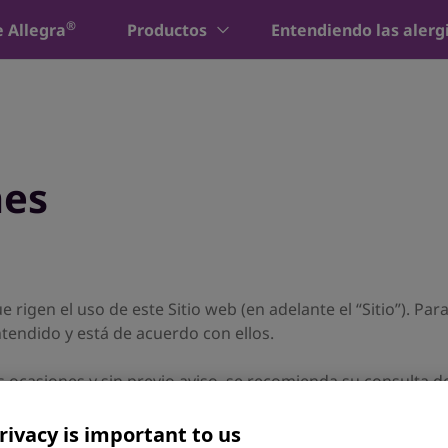
®
e Allegra
Productos
Entendiendo las alerg
nes
rigen el uso de este Sitio web (en adelante el “Sitio”). Para 
endido y está de acuerdo con ellos.
ocasiones y sin previo aviso, se recomienda su consulta d
rivacy is important to us