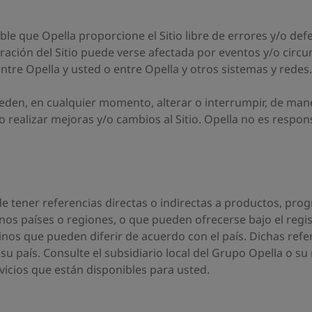
e que Opella proporcione el Sitio libre de errores y/o defec
operación del Sitio puede verse afectada por eventos y/o circ
ntre Opella y usted o entre Opella y otros sistemas y redes.
pueden, en cualquier momento, alterar o interrumpir, de ma
o realizar mejoras y/o cambios al Sitio. Opella no es respo
ede tener referencias directas o indirectas a productos, pr
os países o regiones, o que pueden ofrecerse bajo el regi
inos que pueden diferir de acuerdo con el país. Dichas refe
u país. Consulte el subsidiario local del Grupo Opella o su
icios que están disponibles para usted.