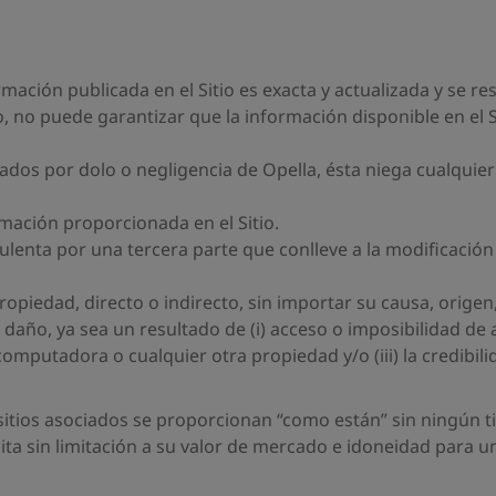
mación publicada en el Sitio es exacta y actualizada y se re
 no puede garantizar que la información disponible en el Si
os por dolo o negligencia de Opella, ésta niega cualquier
rmación proporcionada en el Sitio.
dulenta por una tercera parte que conlleve a la modificaci
opiedad, directo o indirecto, sin importar su causa, orige
daño, ya sea un resultado de (i) acceso o imposibilidad de acc
omputadora o cualquier otra propiedad y/o (iii) la credibil
tios asociados se proporcionan “como están” sin ningún tipo
cita sin limitación a su valor de mercado e idoneidad para un